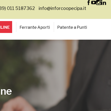
+39) 011 5187362
info@inforcoopecipa.it
NLINE
Ferrante Aporti
Patente a Punti
one