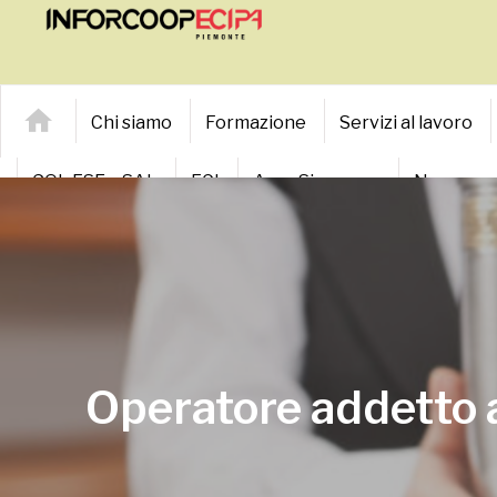
Chi siamo
Formazione
Servizi al lavoro
GOL FSE – SAL
FCI
Area Sicurezza
News
Home
Corsi
Operatore addetto agli impianti di c
Operatore addetto a