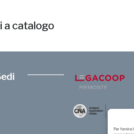
si a catalogo
Sedi
Per fornire 