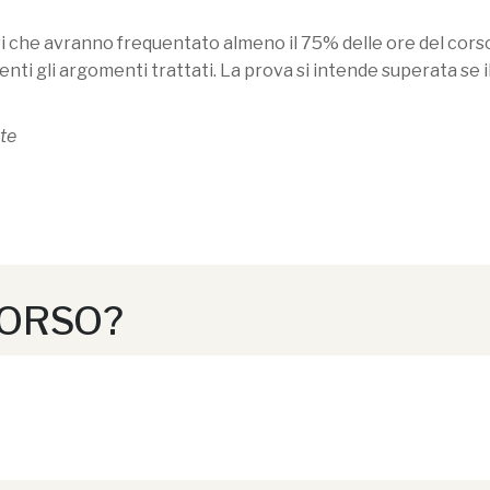
evi che avranno frequentato almeno il 75% delle ore del cors
nti gli argomenti trattati. La prova si intende superata se 
te
CORSO?