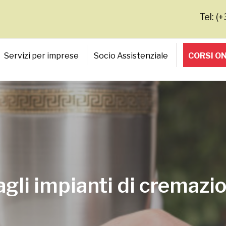
Tel: (
Servizi per imprese
Socio Assistenziale
CORSI O
remazione
gli impianti di cremazi