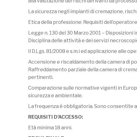
alla valutazione dei rischi derivanti da process
La sicurezza negli impianti di cremazione, rischi
Etica della professione: Requisiti dell’operato
Legge n. 130 del 30 Marzo 2001 – Disposizioni 
Disciplina delle attività e dei servizi necroscopic
Il D.Lgs. 81/2008 e s.m.i ed applicazione alle op
Accensione e riscaldamento della camera di p
Raffreddamento parziale della camera di cremazi
pertinenti.
Comparazione sulle normative vigenti in Europa
sicurezza e ambientale.
La frequenza è obbligatoria. Sono consentite a
REQUISITI D’ACCESSO:
Età minima 18 anni.