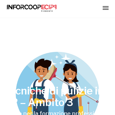
Home
Corsi
Tecniche di pulizie in SR – Ambito 3
Tecniche di pulizie in
SR – Ambito 3
50 ore per la formazione professionale