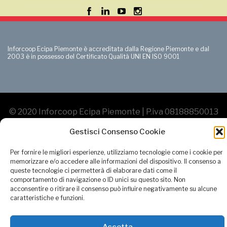
Inforcoop Ecipa Piemonte è accreditata dalla Regione Piemonte e dal
2003 è in possesso del Certificato Qualità UNI EN ISO 9001
© 2020 Inforcoop Ecipa Piemonte | P.iva 08188850013
| Capitale Sociale: Euro 80.000,00 |
Privacy Policy
|
Gestisci Consenso Cookie
Cookies Policy
| Created by
GeDinfo Soc. Coop.
Per fornire le migliori esperienze, utilizziamo tecnologie come i cookie per
memorizzare e/o accedere alle informazioni del dispositivo. Il consenso a
queste tecnologie ci permetterà di elaborare dati come il
comportamento di navigazione o ID unici su questo sito. Non
acconsentire o ritirare il consenso può influire negativamente su alcune
caratteristiche e funzioni.
Accetta